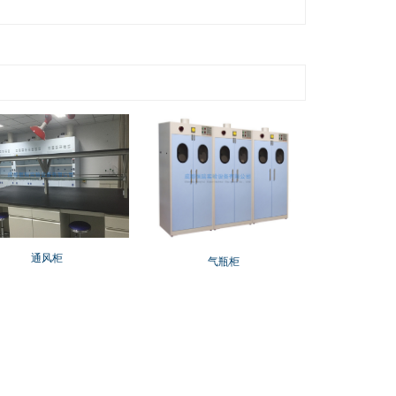
通风柜
气瓶柜