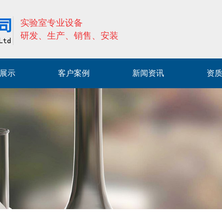
实验室专业设备
研发、生产、销售、安装
展示
客户案例
新闻资讯
资