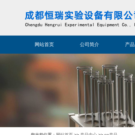
网站首页
公司简介
产品
您当前位置：
网站首页
>>
产品中心
>>
pp产品