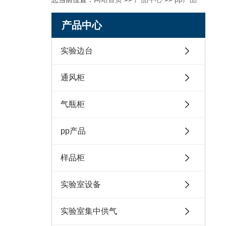
产品中心
实验边台
通风柜
气瓶柜
pp产品
样品柜
实验室设备
实验室集中供气