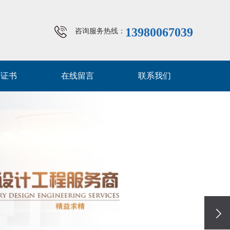
13980067039
咨询服务热线：
质证书
在线留言
联系我们