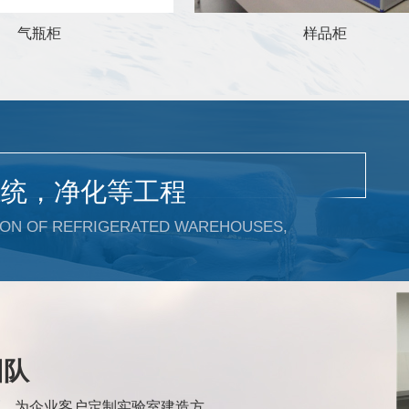
气瓶柜
样品柜
系统，净化等工程
TION OF REFRIGERATED WAREHOUSES,
团队
，为企业客户定制实验室建造方