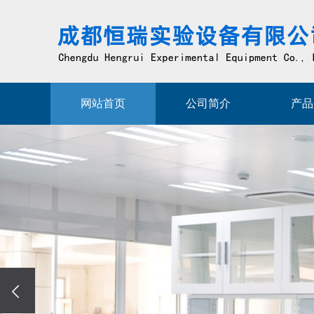
网站首页
公司简介
产品