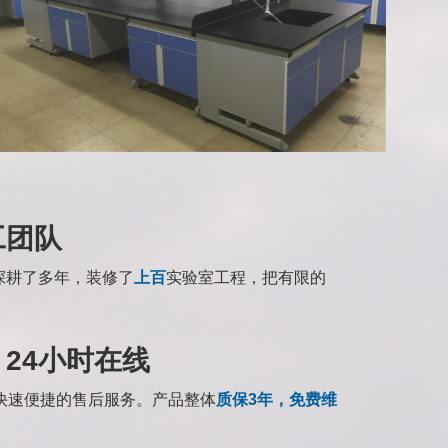
工团队
深耕了多年，装修了
上百
实验室工程，把有限的
24小时在线
快速便捷的售后服务。产品整体
质保3年，免费维