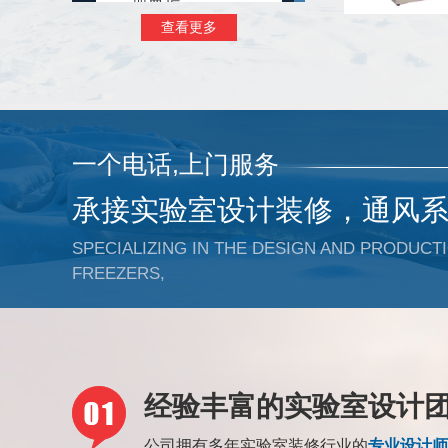
器皿柜
查看更多
试验台
净化系统 实验室装修
超净工作台 生物安全
柜
一个电话,上门服务
洁净不锈钢产品
承接实验室设计装修，通风
废气处理喷淋塔处理
SPECIALIZING IN THE DESIGN AND PRODUC
废水处理
FREEZERS,
经验丰富的实验室设计
公司拥有多年实验室装修行业的
专业设计师