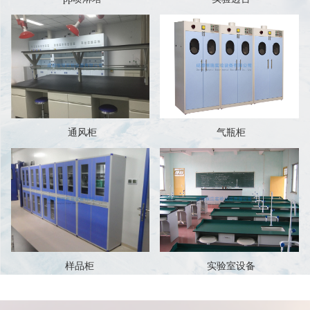
通风柜
气瓶柜
样品柜
实验室设备