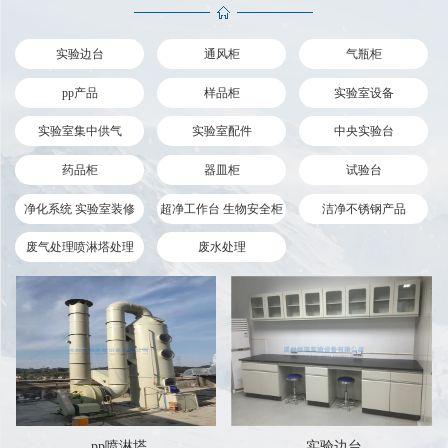
实验边台
通风柜
气瓶柜
pp产品
样品柜
实验室设备
实验室集中供气
实验室配件
中央实验台
药品柜
器皿柜
试验台
净化系统 实验室装修
超净工作台 生物安全柜
洁净不锈钢产品
废气处理喷淋塔处理
废水处理
pp喷淋塔
实验边台