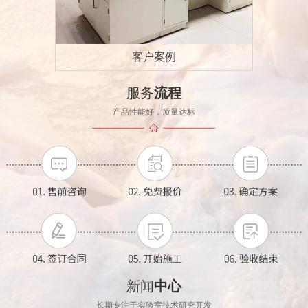
客户案例
服务
流程
产品性能好，质量达标
新闻
中心
长期专注于实验室技术研究开发